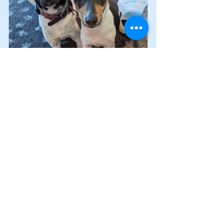
in den knapp drei jahren seines hierseins 
sind allerdings auch seine mitbewohner
älter geworden – die jungen kaum 