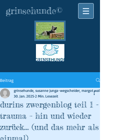
grinsehunde©
Beitrag
grinsehunde, susanne junga-wegscheider, margot wallner
30. Jan. 2025
2 Min. Lesezeit
durins zwergenblog teil 1 -
trauma – hin und wieder
zurück… (und das mehr als
einmal)