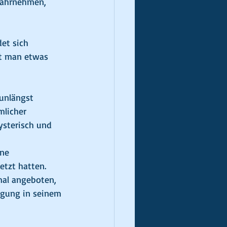
 wahrnehmen, 
et sich 
gt man etwas 
 unlängst 
mlicher 
ysterisch und 
ne 
etzt hatten.
mal angeboten, 
ingung in seinem 