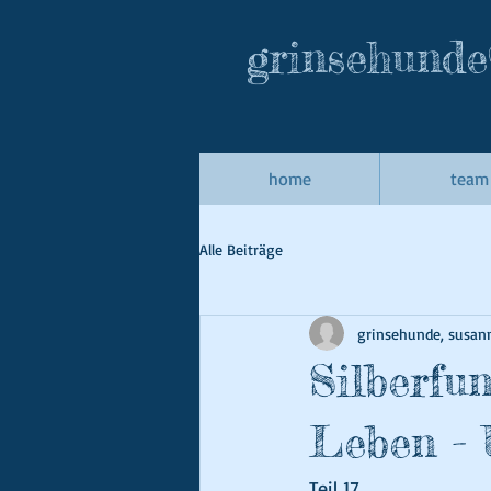
grinsehund
home
team
Alle Beiträge
grinsehunde, susan
Silberfu
Leben - 
Teil 17