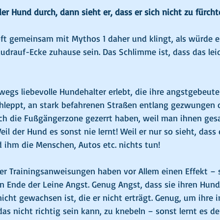
r Hund durch, dann sieht er, dass er sich nicht zu fürcht
t gemeinsam mit Mythos 1 daher und klingt, als würde es
udrauf-Ecke zuhause sein. Das Schlimme ist, dass das leid
wegs liebevolle Hundehalter erlebt, die ihre angstgebeute
hleppt, an stark befahrenen Straßen entlang gezwungen 
h die Fußgängerzone gezerrt haben, weil man ihnen gesa
l der Hund es sonst nie lernt! Weil er nur so sieht, dass e
d ihm die Menschen, Autos etc. nichts tun!
er Trainingsanweisungen haben vor Allem einen Effekt –
Ende der Leine Angst. Genug Angst, dass sie ihren Hund
icht gewachsen ist, die er nicht erträgt. Genug, um ihre 
das nicht richtig sein kann, zu knebeln – sonst lernt es d