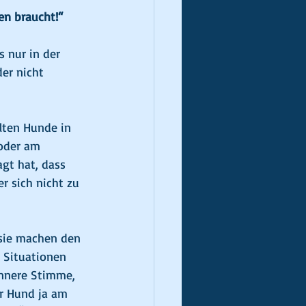
en braucht!“
 nur in der 
er nicht 
lten Hunde in 
oder am 
gt hat, dass 
r sich nicht zu 
 sie machen den 
 Situationen 
innere Stimme, 
er Hund ja am 