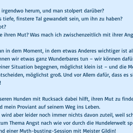
h irgendwo herum, und man stolpert darüber?
 tiefe, finstere Tal gewandelt sein, um ihn zu haben?
pt?
 ihren Mut? Was mach ich zwischenzeitlich mit ihrer Ang
n in dem Moment, in dem etwas Anderes wichtiger ist als
nnen wir etwas ganz Wunderbares tun – wir können dafür
 einer Situation begegnen, möglichst klein ist – und die Mo
tscheiden, möglichst groß. Und vor Allem dafür, dass es si
!
nseren Hunden mit Rucksack dabei hilft, ihren Mut zu find
nd mein Proviant auf seinem Weg ins Leben.
 wird aber leider noch immer nichts davon zuteil, weil sc
zum Thema Angst nach wie vor durch die Hundelerwelt sp
end einer Myth-busting-Session mit Meister Gildin!