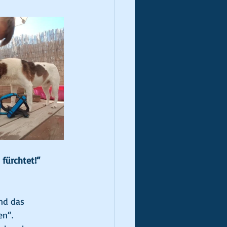
 fürchtet!“
nd das 
en“.