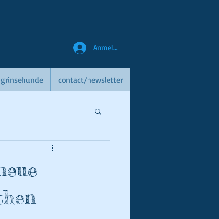
Anmelden
r-grinsehunde
contact/newsletter
 neue
then