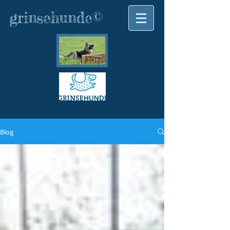
grinsehunde©
Blog