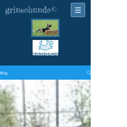
grinsehunde©
Blog