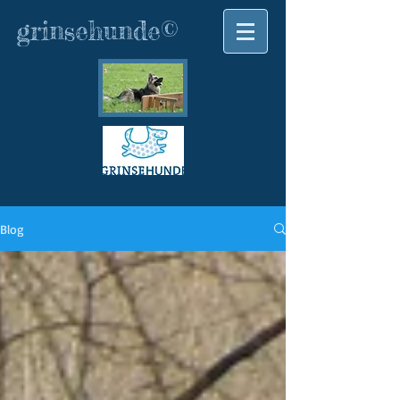
grinsehunde©
Blog