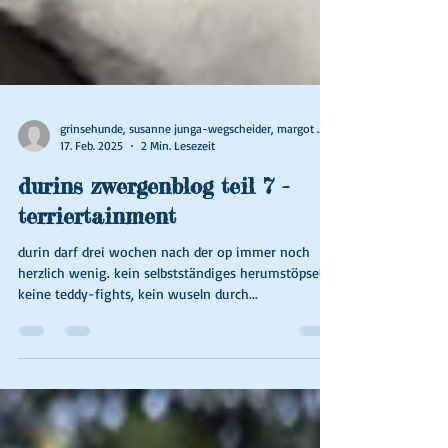
grinsehunde, susanne junga-wegscheider, margot wallner
17. Feb. 2025
2 Min. Lesezeit
durins zwergenblog teil 7 -
terriertainment
durin darf drei wochen nach der op immer noch
herzlich wenig. kein selbstständiges herumstöpseln,
keine teddy-fights, kein wuseln durch...