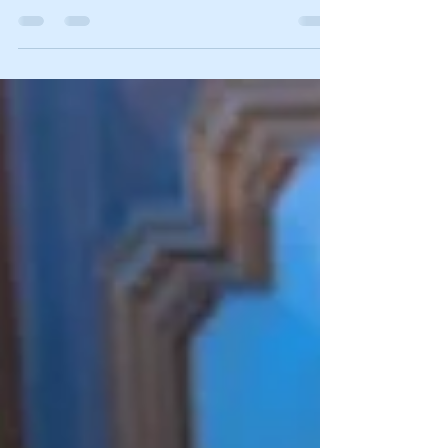
geschrumpft ist
damit die op langfristig zu einem erfolg wird und
sich all das kleinterrier-ungemach auszahlt, muss
durin boxenruhe halten. bedeutet,...