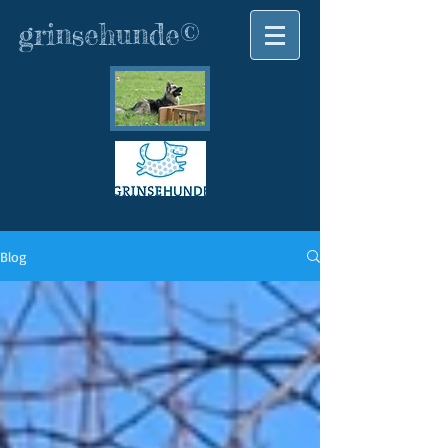
grinsehunde©
Blog